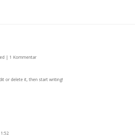
zed
|
1 Kommentar
t or delete it, then start writing!
11:52